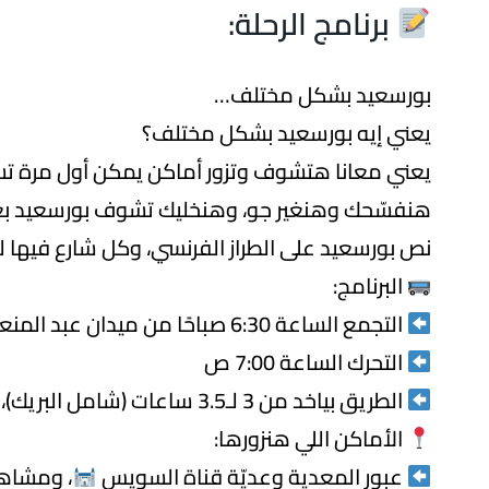
برنامج الرحلة:
بورسعيد بشكل مختلف…
يعني إيه بورسعيد بشكل مختلف؟
يعني معانا هتشوف وتزور أماكن يمكن أول مرة تسمع
هنفسّحك وهنغير جو، وهنخليك تشوف بورسعيد ب
نص بورسعيد على الطراز الفرنسي، وكل شارع فيها 
البرنامج:
التجمع الساعة 6:30 صباحًا من ميدان عبد المنعم رياض – أمام جو باص
التحرك الساعة 7:00 ص
الطريق بياخد من 3 لـ3.5 ساعات (شامل البريك)، هنكون هناك على 10:30 إن شاء الله
الأماكن اللي هنزورها:
عبور المعدية وعديّة قناة السويس
، ومشاهد