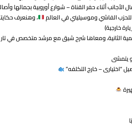
لأجانب أثناء حفر القناة – شوارع أوروبية بجمالها وأصال
، وهنعرف حكايت
ارة خارجية)
لمية الثانية، ومعاها شرح شيق مع مرشد متخصص في تار
و يتمشى
ل “اختيارى – خارج التكلفه”
يرة