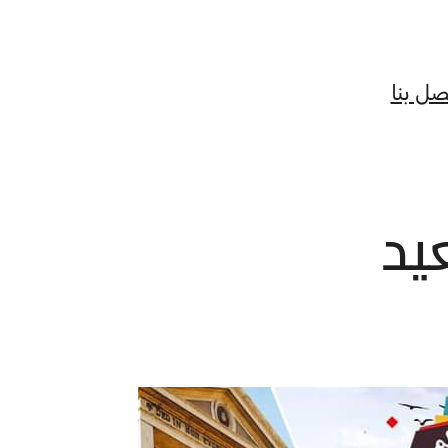
صل بنا
يد