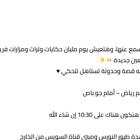
 عنها، وهتعيش يوم مليان حكايات وتراث ومزارات فريدة،
عين جديدة
له قصة وحدوتة تستاهل تتحكي ♥️
ة طيور النورس ومبنى قناة السويس من الخارج