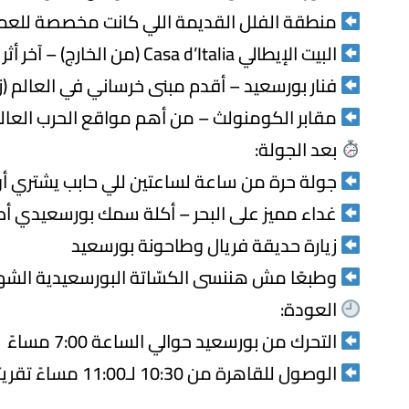
منطقة الفلل القديمة اللي كانت مخصصة للعمال ا
البيت الإيطالي Casa d’Italia (من الخارج) – آخر أثر للحزب الفاشي وموسيليني في العالم
فنار بورسعيد – أقدم مبنى خرساني في العالم (زي
مقابر الكومنولث – من أهم مواقع الحرب العا
بعد الجولة:
جولة حرة من ساعة لساعتين للي حابب يشتري أ
غداء مميز على البحر – أكلة سمك بورسعيدي أصي
زيارة حديقة فريال وطاحونة بورسعيد
وطبعًا مش هننسى الكسّاتة البورسعيدية الشه
العودة:
التحرك من بورسعيد حوالي الساعة 7:00 مساءً
الوصول للقاهرة من 10:30 لـ11:00 مساءً تقريبًا