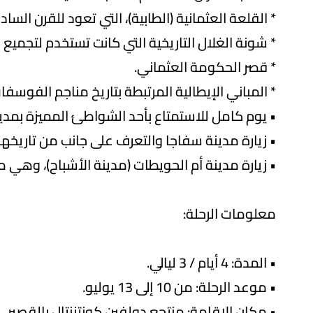
* القلعة العثمانية (الطابية)، التي تعود للقرن الس
* شونة الغلال التاريخية التي كانت تستخدم لتجميع ال
* قصر الحكومة العثماني.
* المباني الإيطالية المرتبطة بتاريخ مناجم الفوسفات
• يوم كامل للاستمتاع بأحد الشواطئ المميزة بمدي
• زيارة مدينة سفاجا والتعرف على جانب من تاريخها
• زيارة مدينة أم الحويطات (مدينة الأشباح)، وهي 
معلومات الرحلة:
• المدة: 4 أيام / 3 ليالي.
• موعد الرحلة: من 10 إلى 13 يوليو.
• مكان الإقامة: منتجع دولفين كونتننتال بالقصير.