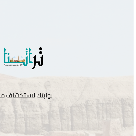
بوابتك لاستكشاف مص