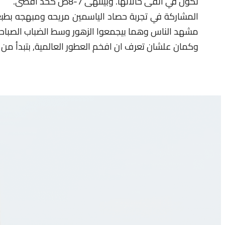
تكون في أنقى حالاتها. وبينتهى 7-8ص كحد أقصى.
المشاركة في تجربة حصاد الياسمين مريحه ومبهجه بطبع
مشهد الناس وهما بيجمعوا الزهور وسط الضباب الصباحي 
وكمان علشان تعرف ان افخم العطور العالمية, بتبدأ من ه