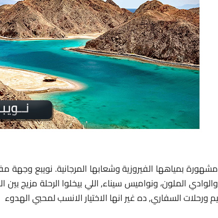
مشهورة بمياهها الفيروزية وشعابها المرجانية. نويبع وجهة 
دي الملون، ونواميس سيناء, اللي بيخلوا الرحلة مزيج بين الب
م ورحلات السفاري, ده غير انها الاختيار الانسب لمحبي الهدوء