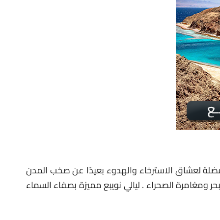
مفضلة لعشاق الاسترخاء والهدوء بعيدًا عن صخب المدن
حر ومغامرة الصحراء . ليالي نويبع مميزة بصفاء السماء